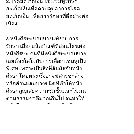
2.โรคสะเก็ดเงิน ใช้แชมพูรักษา
สะเก็ดเงินเพื่อควบคุมอาการโรค
สะเก็ดเงิน เพื่อการรักษาที่ดีอย่างต่อ
เนื่อง
3.หนังศีรษะบอบบางแพ้ง่าย การ
รักษา เลือกผลิตภัณฑ์ที่อ่อนโยนต่อ
หนังศีรษะ คนที่มีหนังศีรษะบอบบาง
เลยต้องใส่ใจกับการเลือกแชมพูเป็น
พิเศษ เพราะเป็นสิ่งที่สัมผัสกับหนัง
ศีรษะโดยตรง ซึ่งอาจมีสารชะล้าง
หรือส่วนผสมบางชนิดที่ทำให้หนัง
ศีรษะสูญเสียความชุ่มชื้นและไขมัน
ตามธรรมชาติมากเกินไป จนทำให้
หนังศีรษะระคายเคือง แห้ง คัน จน
ลอกออกมาเป็นรังแค และเกิดอาการ
อักเสบตามมา ดังนั้นหากรู้ตัวว่า แพ้
ง่าย จึงควรเลือกใช้แชมพูที่เป็นสูตร